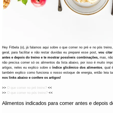
Hey Fitbela (o), já falamos aqui sobre o que comer no pré e no pós trei
geral, para facilitar e não restar duvidas eu preparei esse post,
vou cita
antes e depois do treino e te mostrar possíveis combinações,
mas, não 
não precisa comer só os alimentos da lista abaixo, por isso é muito impo
artigos, neles eu explico sobre o
índice
glicêmico dos alimentos
, qual 
também explico como funciona o nosso estoque de energia, então leia ta
nos links abaixo e confere os artigos!
>>
O que comer no pré treino?
<<
>>
O que comer no pós treino?
<<
A
limentos indicados para comer antes e depois d