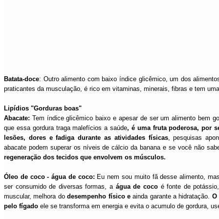
Batata-doce
: Outro alimento com baixo índice glicêmico, um dos aliment
praticantes da musculação, é rico em vitaminas, minerais, fibras e tem um
Lipídios "Gorduras boas"
Abacate:
Tem índice glicêmico baixo e apesar de ser um alimento bem go
que essa gordura traga malefícios a saúde
, é uma fruta poderosa, por s
lesões, dores e fadiga durante as atividades físicas
, pesquisas apo
abacate podem superar os níveis de cálcio da banana e se você não sab
regeneração dos tecidos que envolvem os músculos.
Óleo de coco - água de coco:
Eu nem sou muito fã desse alimento, mas 
ser consumido de diversas formas, a
água de coco
é fonte de potássio
muscular, melhora do
desempenho físico e
ainda garante a hidratação.
O 
pelo fígado
ele se transforma em energia e evita o acumulo de gordura, u