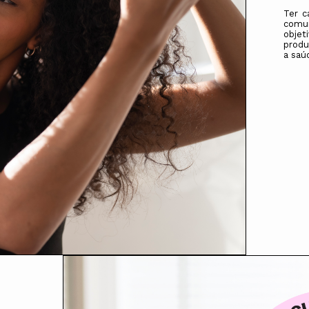
Ter c
comum
objet
produ
a saúd