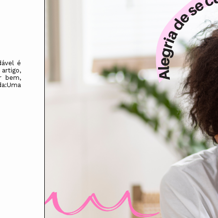
dável é
rtigo,
ir bem,
ada:Uma