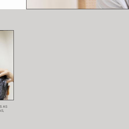
S AS
S,