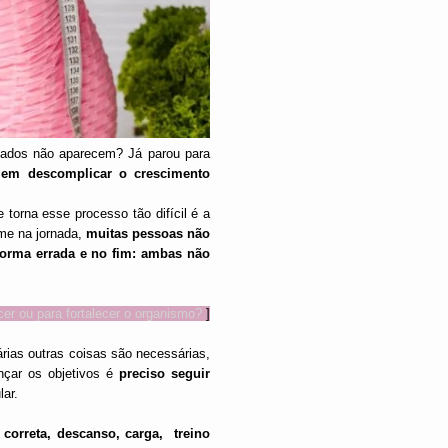
sultados não aparecem? Já parou para
em descomplicar o crescimento
torna esse processo tão difícil é a
rme na jornada,
muitas pessoas não
forma errada e no fim: ambas não
er ou para fortalecer o organismo?
]
árias outras coisas são necessárias,
ançar os objetivos é
preciso seguir
lar.
o correta, descanso, carga, treino