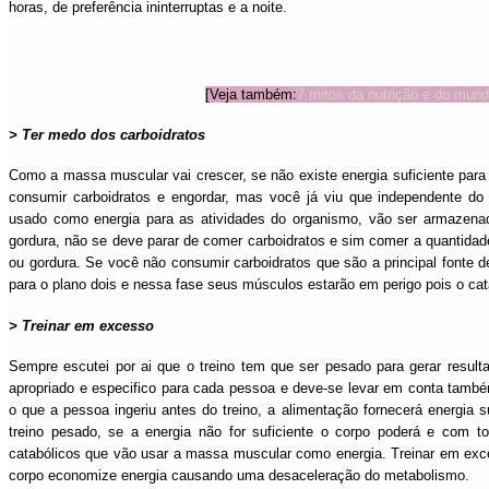
horas, de preferência ininterruptas e a noite.
[Veja também:
7 mitos da nutrição e do mund
> Ter medo dos carboidratos
Como a massa muscular vai crescer, se não existe energia suficiente par
consumir carboidratos e engordar, mas você já viu que independente do 
usado como energia para as atividades do organismo, vão ser armazena
gordura, não se deve parar de comer carboidratos e sim comer a quantidade 
ou gordura. Se você não consumir carboidratos que são a principal fonte de
para o plano dois e nessa fase seus músculos estarão em perigo pois o cat
> Treinar em excesso
Sempre escutei por ai que o treino tem que ser pesado para gerar result
apropriado e especifico para cada pessoa e deve-se levar em conta também
o que a pessoa ingeriu antes do treino, a alimentação fornecerá energia s
treino pesado, se a energia não for suficiente o corpo poderá e com to
catabólicos que vão usar a massa muscular como energia. Treinar em ex
corpo economize energia causando uma desaceleração do metabolismo.