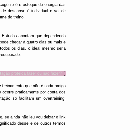
icogênio é o estoque de energia das
 de descanso é individual e vai de
ume do treino.
r! Estudos apontam que dependendo
pode chegar à quatro dias ou mais e
odos os dias, o ideal mesmo seria
 recuperado.
ação proteica fazer ou não fazer?
]
e-treinamento que não é nada amigo
o ocorre praticamente por conta dos
ção só facilitam um overtraining,
g, se ainda não leu vou deixar o link
gnificado desse e de outros termos