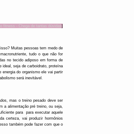
o fitness - Chega de tantas dúvidas
]
a isso? Muitas pessoas tem medo de
macronutriente, tudo o que não for
das no tecido adiposo em forma de
ideal, seja de carboidrato, proteína
 energia do organismo ele vai partir
abolismo será inevitável.
ados, mas o treino pesado deve ser
 a alimentação pré treino, ou seja,
uficiente para para executar aquele
da certeza, vai produzir hormônios
cesso também pode fazer com que o