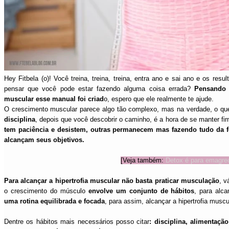
Hey Fitbela (o)! Você treina, treina, treina, entra ano e sai ano e os re
pensar que você pode estar fazendo alguma coisa errada?
Pensando 
muscular esse manual foi criad
o, espero que ele realmente te ajude.
O crescimento muscular parece algo tão complexo, mas na verdade, o que 
disciplina
, depois que você descobrir o caminho, é a hora de se manter fi
tem paciência e desistem, outras permanecem mas fazendo tudo da 
alcançam seus objetivos.
[Veja também:
Detox é para emagrec
Para alcançar a hipertrofia muscular não basta praticar musculação
, v
o crescimento do músculo
envolve um conjunto de hábitos
, para alc
uma rotina equilibrada e focada
, para assim, alcançar a hipertrofia muscu
Dentre os hábitos mais necessários posso citar
: disciplina, alimentaçã