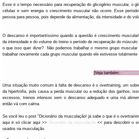
Esse é o tempo necessário para recuperação do glicogênio muscular, o gl
células e sem energia o crescimento muscular não ocorre. Esse período
pessoa para pessoa, pois depende da alimentação, da intensidade e do vol
O descanso é importantíssimo quando a questão é crescimento muscula
da intensidade e do volume do treino o período de recuperação do músculo 
o que isso quer dizer? Não podemos trabalhar o mesmo grupo muscular t
trabalhar novamente cada grupo muscular quando ele estivesse totalmente
[Veja também:
Suplement
Uma situação muito comum à falta de descanso é o overtraining, um sobr
da hipertrofia, pois causa a perda muscular ou a redução dos ganhos, iss
excessos, treinos intensos sem o descanso adequado e uma má alimenta
então vá com calma.
Se você leu o post "Dicionário da musculação! já sabe o que é o overtrainin
aqui é só clicar aqui >>
Dicionário da musculação
<< para descobrir o si
usados na musculação.