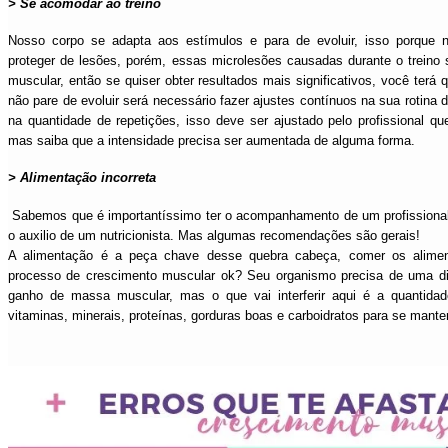
> Se acomodar ao treino
Nosso corpo se adapta aos estímulos e para de evoluir, isso porque 
proteger de lesões, porém, essas microlesões causadas durante o treino 
muscular, então se quiser obter resultados mais significativos, você terá q
não pare de evoluir será necessário fazer ajustes contínuos na sua rotina d
na quantidade de repetições, isso deve ser ajustado pelo profissional q
mas saiba que a intensidade precisa ser aumentada de alguma forma.
> Alimentação incorreta
Sabemos que é importantíssimo ter o acompanhamento de um profissional 
o auxilio de um nutricionista. Mas algumas recomendações são gerais!
A alimentação é a peça chave desse quebra cabeça, comer os alimen
processo de crescimento muscular ok? Seu organismo precisa de uma die
ganho de massa muscular, mas o que vai interferir aqui é a quantidad
vitaminas, minerais, proteínas, gorduras boas e carboidratos para se mante