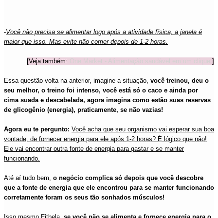
-
Você não precisa se alimentar logo após a atividade física, a janela é
maior que isso. Mas evite não comer depois de 1-2 horas.
[Veja também:
One Market - Alimentação saudável em um clique.
]
Essa questão volta na anterior, imagine a situação,
você treinou, deu o
seu melhor, o treino foi intenso, você está só o caco e ainda por
cima suada e descabelada, agora imagina como estão suas reservas
de glicogênio (energia), praticamente, se não vazias!
Agora eu te pergunto:
Você acha que seu organismo vai esperar sua boa
vontade, de fornecer energia para ele após 1-2 horas? É lógico que não!
Ele vai encontrar outra fonte de energia para gastar e se manter
funcionando.
Até aí tudo bem,
o negócio complica só depois que você descobre
que a fonte de energia que ele encontrou para se manter funcionando
corretamente foram os seus tão sonhados músculos!
Isso mesmo Fitbela,
se você não se alimenta e fornece energia para o