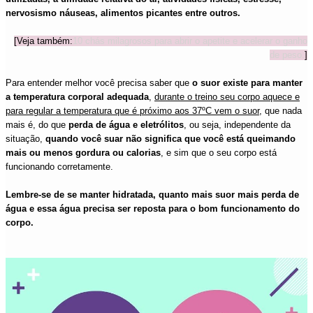
nervosismo náuseas,
alimentos picantes entre outros.
[Veja também:
10 chás milagrosos para abrir o apetite e acelerar o ganho
de peso.
]
Para entender melhor você precisa saber que
o suor existe para
manter
a temperatura corporal adequada
,
durante o treino seu corpo aquece e
para regular a temperatura que é
próximo aos 37ºC vem o suor
, que nada
mais é, do que
perda de água
e eletrólitos
, ou seja, independente da
situação,
quando você suar não significa que você está queimando
mais ou menos gordura ou calorias
,
e sim que o seu corpo está
funcionando corretamente.
Lembre-se de se manter hidratada, quanto mais suor mais perda de
água e essa água precisa ser reposta para o bom funcionamento do
corpo.