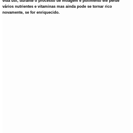
vida útil, durante o processo de moagem e polimento ele perde
vários nutrientes e vitaminas mas ainda pode se tornar rico
novamente, se for enriquecido.