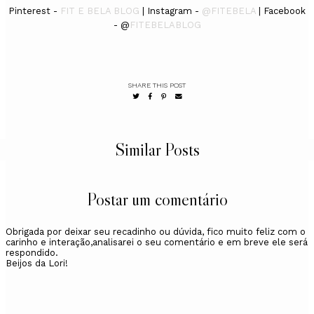
Pinterest -
FIT E BELA BLOG
| Instagram -
@FITEBELA
| Facebook
- @
FITEBELABLOG
SHARE THIS POST
Similar Posts
Postar um comentário
Obrigada por deixar seu recadinho ou dúvida, fico muito feliz com o
carinho e interação,analisarei o seu comentário e em breve ele será
respondido.
Beijos da Lori!